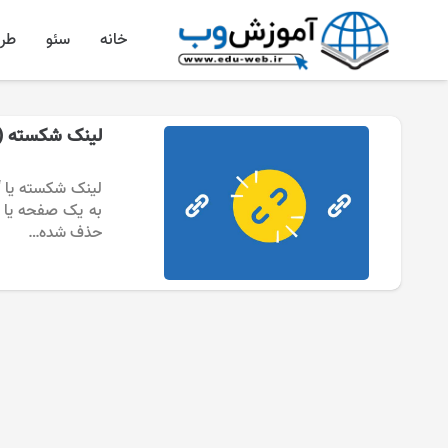
خانه
سئو
طر
لینک شکسته (Broken Links) چیست؟
به یک صفحه یا م
حذف شده…